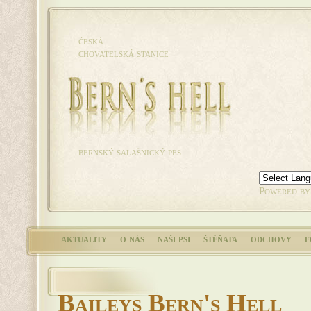
česká
chovatelská stanice
bernský salašnický pes
Powered b
aktuality
o nás
naši psi
štěňata
odchovy
f
Baileys Bern's Hell