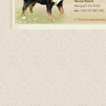
Martin Ptáček
Návojná č.54,76332
tel.:
+420 731 967 360
© 2010
www.berns-hell.