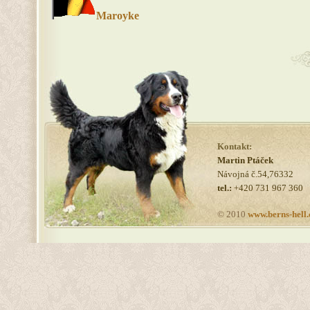
Maroyke
Kontakt:
Martin Ptáček
Návojná č.54,76332
tel.:
+420 731 967 360
© 2010
www.berns-hell.