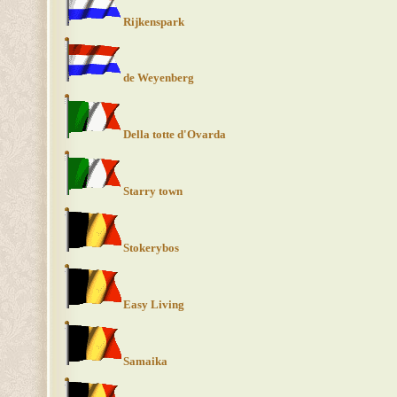
Rijkenspark
de Weyenberg
Della totte d'Ovarda
Starry town
Stokerybos
Easy Living
Samaika