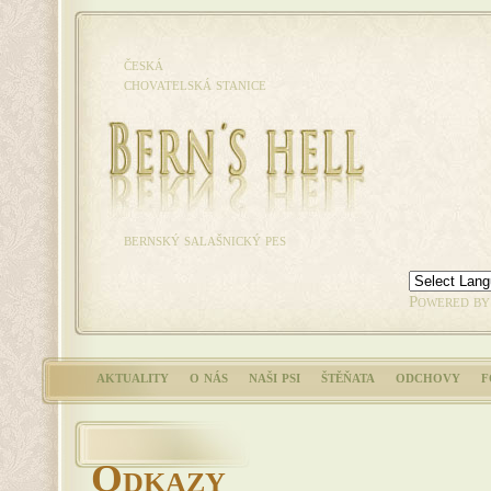
česká
chovatelská stanice
bernský salašnický pes
Powered b
aktuality
o nás
naši psi
štěňata
odchovy
f
Odkazy