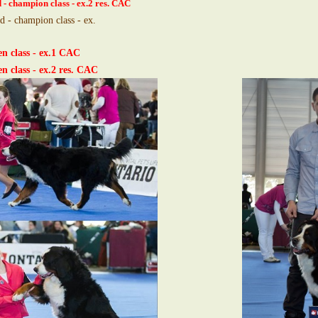
- champion class - ex.2 res. CAC
rd -
champion class - ex.
en class - ex.1 CAC
en class - ex.2 res. CAC