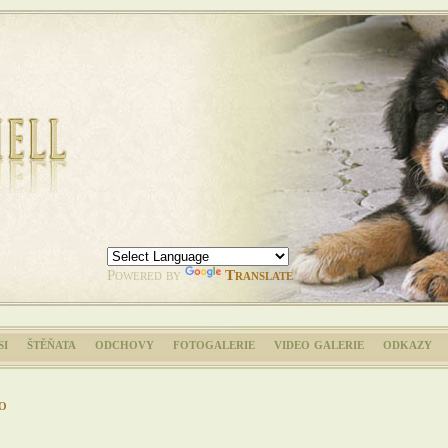
Powered by
Translate
si
štěňata
odchovy
fotogalerie
video galerie
odkazy
o