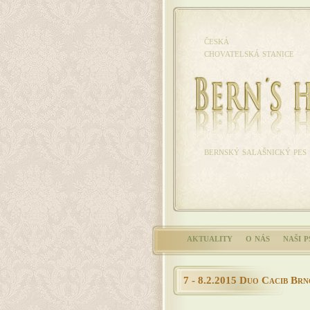
česká
chovatelská stanice
bernský salašnický pes
aktuality
o nás
naši p
7 - 8.2.2015 Duo Cacib Brn