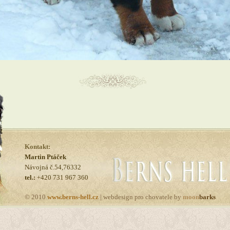
Kontakt:
Martin Ptáček
Návojná č.54,76332
tel.:
+420 731 967 360
© 2010
www.berns-hell.cz
| webdesign pro chovatele by
moon
barks