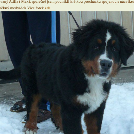
ovaný Atilla ( Max), společně jsem podnikli krátkou procházku spojenou s nácvik
du pěkný medvídek.Více fotek
zde