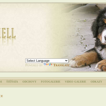
Powered by
Translate
si
štěňata
odchovy
fotogalerie
video galerie
odkazy
ce