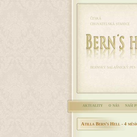
česká
chovatelská stanice
bernský salašnický pes
aktuality
o nás
naši p
Atilla Bern's Hell - 4 měsí