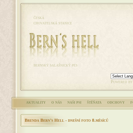
česká
chovatelská stanice
bernský salašnický pes
Powered b
aktuality
o nás
naši psi
štěňata
odchovy
f
Brenda Bern's Hell - dnešní foto 8.měsíců