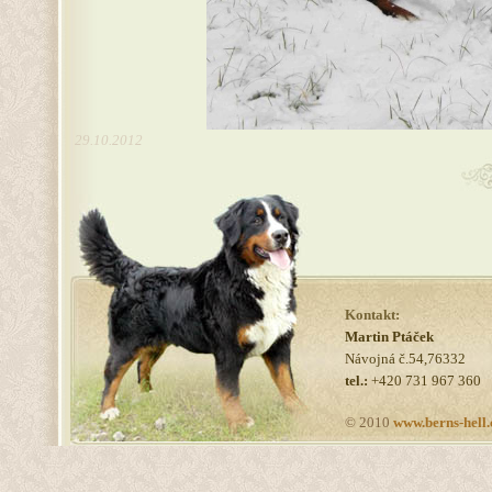
29.10.2012
Kontakt:
Martin Ptáček
Návojná č.54,76332
tel.:
+420 731 967 360
© 2010
www.berns-hell.